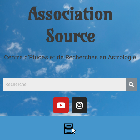
Association
Source
Centre d’Études et de Recherches en Astrologie
Y
I
o
n
u
s
Menu
t
t
u
a
b
g